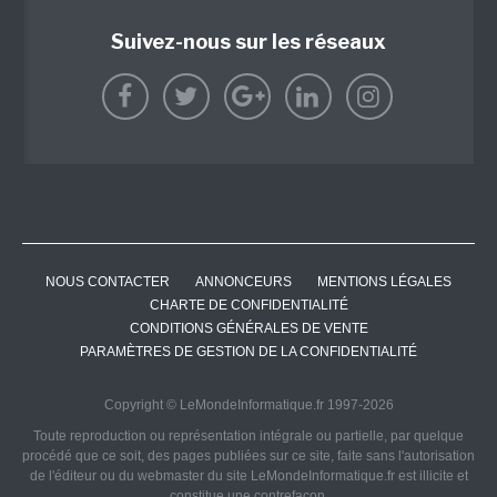
Suivez-nous sur les réseaux
NOUS CONTACTER
ANNONCEURS
MENTIONS LÉGALES
CHARTE DE CONFIDENTIALITÉ
CONDITIONS GÉNÉRALES DE VENTE
PARAMÈTRES DE GESTION DE LA CONFIDENTIALITÉ
Copyright © LeMondeInformatique.fr 1997-2026
Toute reproduction ou représentation intégrale ou partielle, par quelque
procédé que ce soit, des pages publiées sur ce site, faite sans l'autorisation
de l'éditeur ou du webmaster du site LeMondeInformatique.fr est illicite et
constitue une contrefaçon.