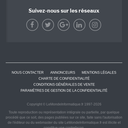
Suivez-nous sur les réseaux
NOUS CONTACTER
ANNONCEURS
MENTIONS LÉGALES
CHARTE DE CONFIDENTIALITÉ
CONDITIONS GÉNÉRALES DE VENTE
PARAMÈTRES DE GESTION DE LA CONFIDENTIALITÉ
Copyright © LeMondeInformatique.fr 1997-2026
Toute reproduction ou représentation intégrale ou partielle, par quelque
procédé que ce soit, des pages publiées sur ce site, faite sans l'autorisation
de l'éditeur ou du webmaster du site LeMondeInformatique.fr est illicite et
constitue une contrefaçon.