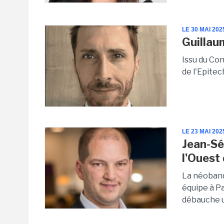
LE 30 MAI 202
Guillau
Issu du Co
de l'Epitech
LE 23 MAI 202
Jean-Sé
l'Ouest
La néobanq
équipe à Pa
débauche un