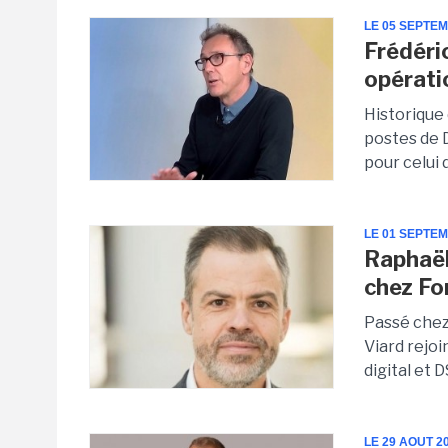
LE 05 SEPTE
Frédéri
opérat
Historique
postes de 
pour celui 
LE 01 SEPTE
Raphaël 
chez Fo
Passé chez
Viard rejo
digital et D
LE 29 AOUT 2