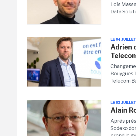
Loïs Masse
Data Solut
LE 04 JUILLET
Adrien 
Telecom
Changement
Bouygues T
Telecom Bus
LE 03 JUILLET
Alain R
Après près
Sodexo don
prend le m