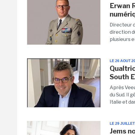
Erwan R
numéri
Directeur d
direction 
plusieurs e
LE 26 AOUT 2
Qualtri
South 
Après Veea
du Sud. Il
Italie et d
LE 29 JUILLET
Jems n