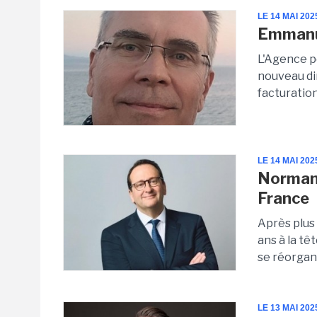
LE 14 MAI 202
Emmanue
L'Agence po
nouveau dir
facturation
LE 14 MAI 202
Normann
France
Après plus 
ans à la tê
se réorgan
LE 13 MAI 202