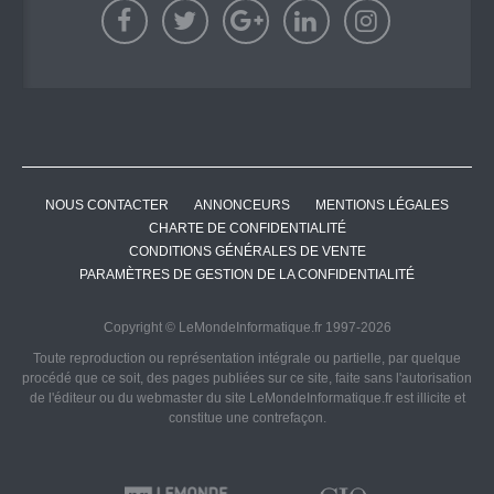
NOUS CONTACTER
ANNONCEURS
MENTIONS LÉGALES
CHARTE DE CONFIDENTIALITÉ
CONDITIONS GÉNÉRALES DE VENTE
PARAMÈTRES DE GESTION DE LA CONFIDENTIALITÉ
Copyright © LeMondeInformatique.fr 1997-2026
Toute reproduction ou représentation intégrale ou partielle, par quelque
procédé que ce soit, des pages publiées sur ce site, faite sans l'autorisation
de l'éditeur ou du webmaster du site LeMondeInformatique.fr est illicite et
constitue une contrefaçon.