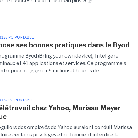
de 14 pouces et d'un touchpad plus large.
013
/ PC PORTABLE
xpose ses bonnes pratiques dans le Byod
rogramme Byod (Bring your own device), Intel gère
minaux et 41 applications et services. Ce programme a
entreprise de gagner 5 millions d'heures de...
013
/ PC PORTABLE
télétravail chez Yahoo, Marissa Meyer
que
éguliers des employés de Yahoo auraient conduit Marissa
duire certains privilèges et notamment interdire le