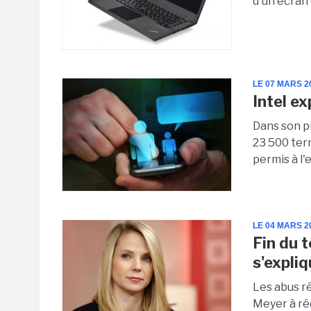
d'un écran 
LE 07 MARS 2
Intel e
Dans son p
23 500 ter
permis à l'
LE 04 MARS 2
Fin du 
s'expli
Les abus r
Meyer à ré