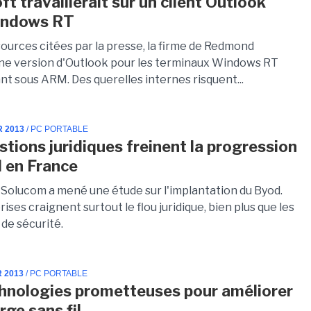
t travaillerait sur un client Outlook
indows RT
sources citées par la presse, la firme de Redmond
une version d'Outlook pour les terminaux Windows RT
nt sous ARM. Des querelles internes risquent...
R 2013
/ PC PORTABLE
stions juridiques freinent la progression
 en France
 Solucom a mené une étude sur l'implantation du Byod.
ises craignent surtout le flou juridique, bien plus que les
de sécurité.
R 2013
/ PC PORTABLE
hnologies prometteuses pour améliorer
rge sans fil