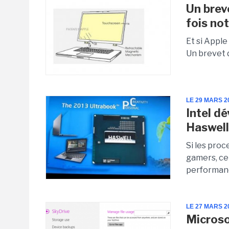
Un breve
fois no
Et si Apple
Un brevet d
LE 29 MARS 2
Intel d
Haswel
Si les pro
gamers, ce
performanc
LE 27 MARS 2
Microso