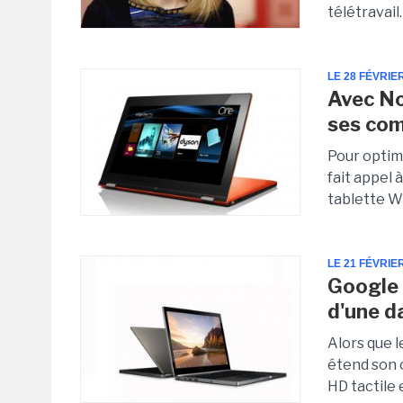
télétravail.
LE 28 FÉVRIE
Avec No
ses co
Pour optimi
fait appel
tablette W
LE 21 FÉVRIE
Google 
d'une d
Alors que 
étend son 
HD tactile 