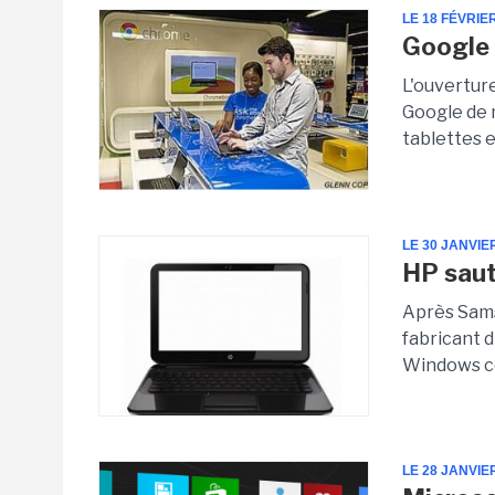
LE 18 FÉVRIE
Google 
L'ouvertur
Google de 
tablettes 
LE 30 JANVIE
HP saut
Après Sams
fabricant d
Windows co
LE 28 JANVIE