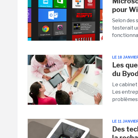
Microsof
pour W
Selon des 
testerait 
fonctionna
LE 18 JANVIE
Les que
du Byod
Le cabinet
Les entrepr
problèmes 
LE 11 JANVIE
Des tec
la recha