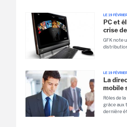
LE 19 FÉVRIE
PC et é
crise de
GFK note u
distributio
LE 19 FÉVRIE
La dire
mobile 
Rôles de la
grâce aux t
dernière é