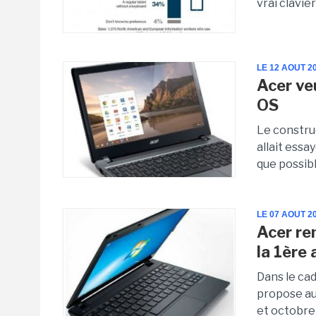
vrai clavie
LE 12 AOUT 2
Acer ve
OS
Le construc
allait essa
que possibl
LE 07 AOUT 2
Acer re
la 1ère
Dans le ca
propose au
et octobre