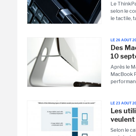
Le ThinkPa
selon le co
le tactile,
LE 26 AOUT 2
Des Mac
10 sep
Après le M
MacBook Pr
performanc
LE 23 AOUT 2
Les uti
veulent 
Selon le ca