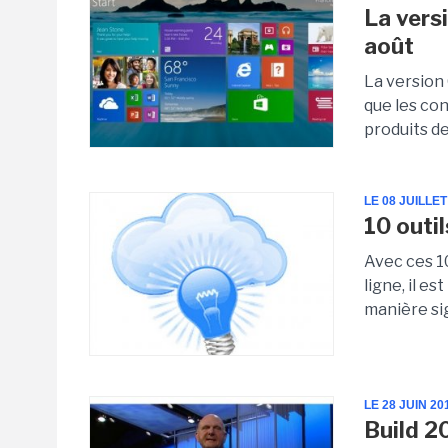
La vers
août
La version
que les con
produits d
LE 08 JUILLET
10 outil
Avec ces 1
ligne, il e
manière sig
LE 28 JUIN 20
Build 20