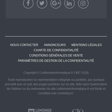
NOUS CONTACTER
ANNONCEURS
MENTIONS LÉGALES
CHARTE DE CONFIDENTIALITÉ
CONDITIONS GÉNÉRALES DE VENTE
PARAMÈTRES DE GESTION DE LA CONFIDENTIALITÉ
Copyright © LeMondeInformatique.fr 1997-2026
Toute reproduction ou représentation intégrale ou partielle, par quelque
procédé que ce soit, des pages publiées sur ce site, faite sans l'autorisation
de l'éditeur ou du webmaster du site LeMondeInformatique.fr est illicite et
constitue une contrefaçon.