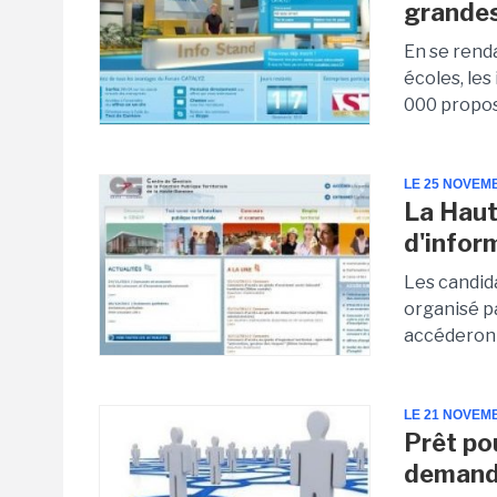
grandes
En se rend
écoles, les
000 propos
LE 25 NOVEM
La Haut
d'infor
Les candid
organisé pa
accéderont 
LE 21 NOVEM
Prêt po
demand