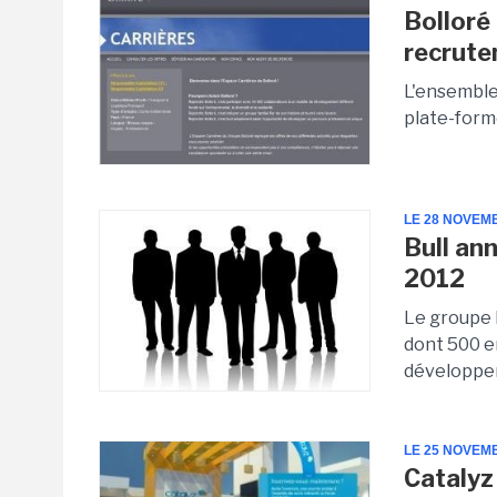
Bolloré 
recrut
L'ensemble
plate-form
LE 28 NOVEM
Bull an
2012
Le groupe 
dont 500 e
développeme
LE 25 NOVEM
Catalyz 