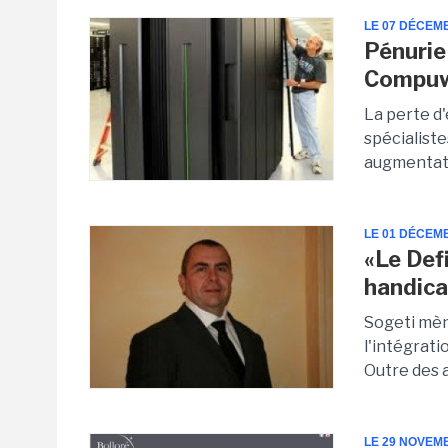
LE 07 DÉCEM
Pénurie
Compu
La perte d'
spécialist
augmentatio
LE 01 DÉCEM
«Le Def
handica
Sogeti mèn
l'intégrat
Outre des a
LE 29 NOVEM