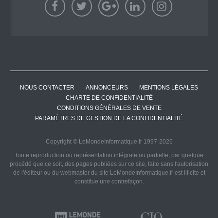
NOUS CONTACTER
ANNONCEURS
MENTIONS LÉGALES
CHARTE DE CONFIDENTIALITÉ
CONDITIONS GÉNÉRALES DE VENTE
PARAMÈTRES DE GESTION DE LA CONFIDENTIALITÉ
Copyright © LeMondeInformatique.fr 1997-2026
Toute reproduction ou représentation intégrale ou partielle, par quelque
procédé que ce soit, des pages publiées sur ce site, faite sans l'autorisation
de l'éditeur ou du webmaster du site LeMondeInformatique.fr est illicite et
constitue une contrefaçon.