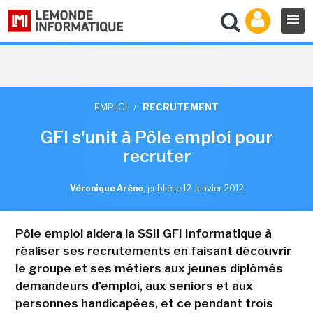
EMPLOI
/
RECRUTEMENT
GFI s'unit à Pôle emploi pour
recruter
Véronique Arène
,
publié le 12 Janvier 2012
Pôle emploi aidera la SSII GFI Informatique à
réaliser ses recrutements en faisant découvrir
le groupe et ses métiers aux jeunes diplômés
demandeurs d'emploi, aux seniors et aux
personnes handicapées, et ce pendant trois