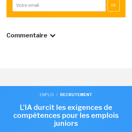
OK
Commentaire
EMPLOI
/
RECRUTEMENT
L'IA durcit les exigences de
compétences pour les emplois
juniors