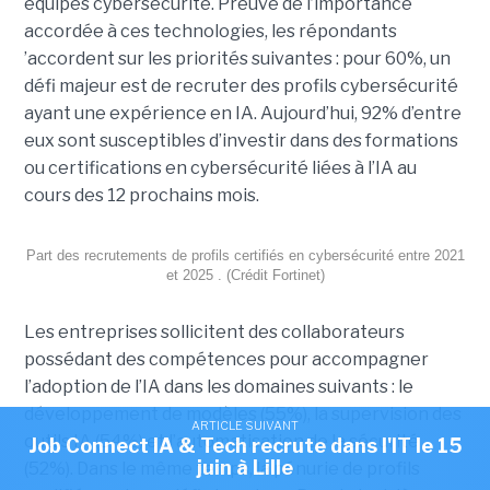
équipes cybersécurité. Preuve de l’importance
accordée à ces technologies, les répondants
’accordent sur les priorités suivantes : pour 60%, un
défi majeur est de recruter des profils cybersécurité
ayant une expérience en IA. Aujourd’hui, 92% d’entre
eux sont susceptibles d’investir dans des formations
ou certifications en cybersécurité liées à l’IA au
cours des 12 prochains mois.
Part des recrutements de profils certifiés en cybersécurité entre 2021
et 2025 . (Crédit Fortinet)
Les entreprises sollicitent des collaborateurs
possédant des compétences pour accompagner
l’adoption de l’IA dans les domaines suivants : le
développement de modèles (55%), la supervision des
ARTICLE SUIVANT
outils IA (54%) et l’automatisation de la sécurité
Job Connect IA & Tech recrute dans l'IT le 15
juin à Lille
(52%). Dans le même temps, la pénurie de profils