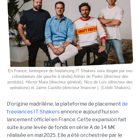
En France, lentreprise de freelancing IT Shakers sera dirigée par ses
cofondateurs (de gauche à droite) Adrián de Pedro (directeur des
produits), Héctor Mata (directeur général), Nico de Luís (directeur des
opérations) et Jaime Castillo (directeur financier ). (Crédit Shakers)
D’origine madrilène, la plateforme de placement
de
freelances IT Shakers
annonce aujourd’hui son
lancement officiel en France. Cette expansion fait
suite à une levée de fonds en série A de 14 M€
réalisée en mai 2025. Elle a été orchestrée par le