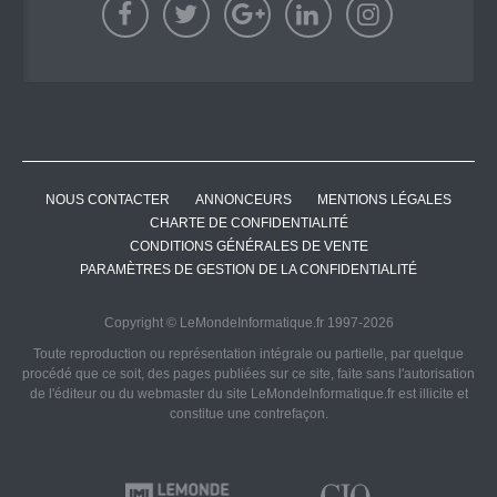
NOUS CONTACTER
ANNONCEURS
MENTIONS LÉGALES
CHARTE DE CONFIDENTIALITÉ
CONDITIONS GÉNÉRALES DE VENTE
PARAMÈTRES DE GESTION DE LA CONFIDENTIALITÉ
Copyright © LeMondeInformatique.fr 1997-2026
Toute reproduction ou représentation intégrale ou partielle, par quelque
procédé que ce soit, des pages publiées sur ce site, faite sans l'autorisation
de l'éditeur ou du webmaster du site LeMondeInformatique.fr est illicite et
constitue une contrefaçon.