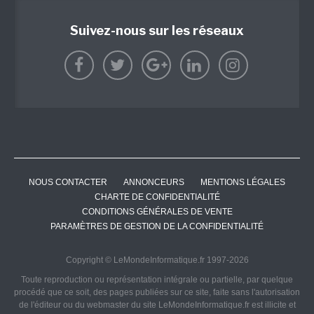
Suivez-nous sur les réseaux
NOUS CONTACTER
ANNONCEURS
MENTIONS LÉGALES
CHARTE DE CONFIDENTIALITÉ
CONDITIONS GÉNÉRALES DE VENTE
PARAMÈTRES DE GESTION DE LA CONFIDENTIALITÉ
Copyright © LeMondeInformatique.fr 1997-2026
Toute reproduction ou représentation intégrale ou partielle, par quelque
procédé que ce soit, des pages publiées sur ce site, faite sans l'autorisation
de l'éditeur ou du webmaster du site LeMondeInformatique.fr est illicite et