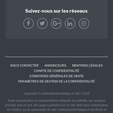
Suivez-nous sur les réseaux
NOUS CONTACTER
ANNONCEURS
MENTIONS LÉGALES
CHARTE DE CONFIDENTIALITÉ
CONDITIONS GÉNÉRALES DE VENTE
PARAMÈTRES DE GESTION DE LA CONFIDENTIALITÉ
Copyright © LeMondeInformatique.fr 1997-2026
Toute reproduction ou représentation intégrale ou partielle, par quelque
procédé que ce soit, des pages publiées sur ce site, faite sans l'autorisation
de l'éditeur ou du webmaster du site LeMondeInformatique.fr est illicite et