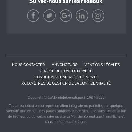
Suivez-nous sur les réseaux
NOUS CONTACTER
ANNONCEURS
MENTIONS LÉGALES
CHARTE DE CONFIDENTIALITÉ
CONDITIONS GÉNÉRALES DE VENTE
PARAMÈTRES DE GESTION DE LA CONFIDENTIALITÉ
Copyright © LeMondeInformatique.fr 1997-2026
Toute reproduction ou représentation intégrale ou partielle, par quelque
procédé que ce soit, des pages publiées sur ce site, faite sans l'autorisation
de l'éditeur ou du webmaster du site LeMondeInformatique.fr est illicite et
constitue une contrefaçon.