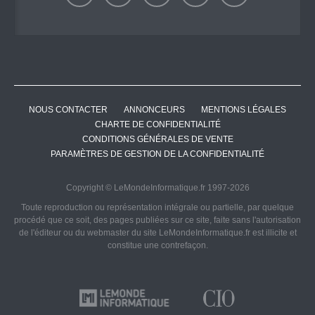
NOUS CONTACTER
ANNONCEURS
MENTIONS LÉGALES
CHARTE DE CONFIDENTIALITÉ
CONDITIONS GÉNÉRALES DE VENTE
PARAMÈTRES DE GESTION DE LA CONFIDENTIALITÉ
Copyright © LeMondeInformatique.fr 1997-2026
Toute reproduction ou représentation intégrale ou partielle, par quelque
procédé que ce soit, des pages publiées sur ce site, faite sans l'autorisation
de l'éditeur ou du webmaster du site LeMondeInformatique.fr est illicite et
constitue une contrefaçon.