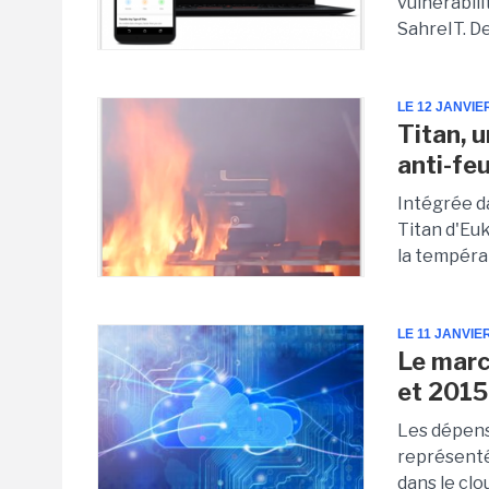
vulnérabili
SahreIT. De
LE 12 JANVIE
Titan, 
anti-fe
Intégrée d
Titan d'Euk
la tempéra
LE 11 JANVIE
Le marc
et 2015
Les dépense
représenté
dans le clo