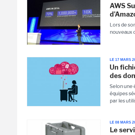
AWS Sum
d'Amaz
Lors de so
nouveaux o
LE 17 MARS 2
Un fichi
des don
Selon une é
équipes sé
par les uti
LE 08 MARS 2
Le serv