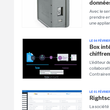
donnée
Avec le se
prendre en
une applia
LE 04 FÉVRIE
Box int
chiffre
L'éditeur 
collabora
Contrairem
LE 01 FÉVRIE
Rightsc
La société