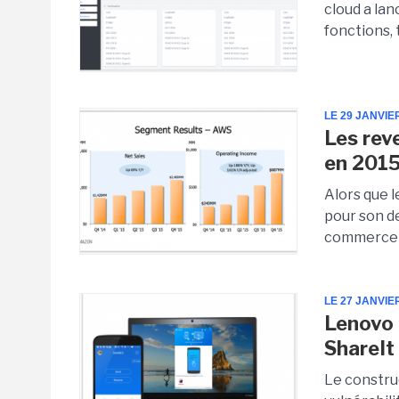
cloud a la
fonctions,
LE 29 JANVIE
Les rev
en 201
Alors que 
pour son de
commerce en
LE 27 JANVIE
Lenovo 
ShareIt
Le constru