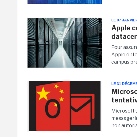
LE 07 JANVIE
Apple c
datacen
Pour assure
Apple enten
campus prè
LE 31 DÉCEM
Microso
tentati
Microsoft s
messagerie
non autoris