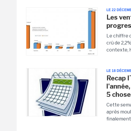
LE 22 DÉCEM
Les ven
progres
Le chiffre 
crû de 2,2%
contexte, H
LE 18 DÉCEM
Recap IT
l'année
5 chose
Cette semai
après moul
finalement 