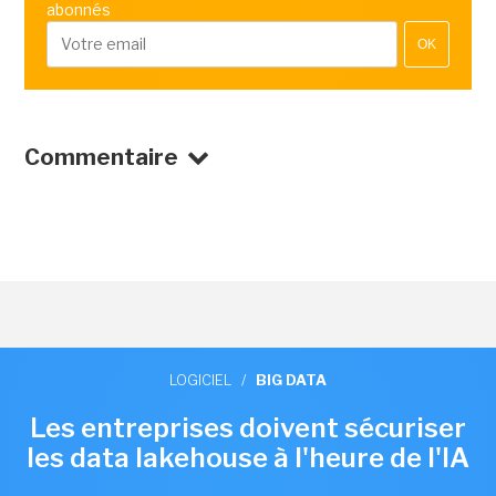
abonnés
OK
Commentaire
LOGICIEL
/
BIG DATA
Les entreprises doivent sécuriser
les data lakehouse à l'heure de l'IA