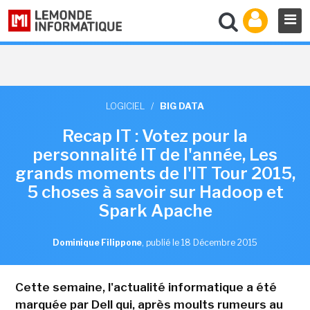
LOGICIEL
/
BIG DATA
Recap IT : Votez pour la
personnalité IT de l'année, Les
grands moments de l'IT Tour 2015,
5 choses à savoir sur Hadoop et
Spark Apache
Dominique Filippone
,
publié le 18 Décembre 2015
Cette semaine, l'actualité informatique a été
marquée par Dell qui, après moults rumeurs au