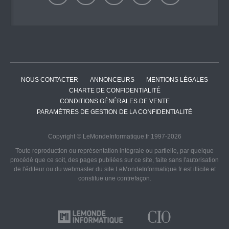
NOUS CONTACTER
ANNONCEURS
MENTIONS LÉGALES
CHARTE DE CONFIDENTIALITÉ
CONDITIONS GÉNÉRALES DE VENTE
PARAMÈTRES DE GESTION DE LA CONFIDENTIALITÉ
Copyright © LeMondeInformatique.fr 1997-2026
Toute reproduction ou représentation intégrale ou partielle, par quelque
procédé que ce soit, des pages publiées sur ce site, faite sans l'autorisation
de l'éditeur ou du webmaster du site LeMondeInformatique.fr est illicite et
constitue une contrefaçon.