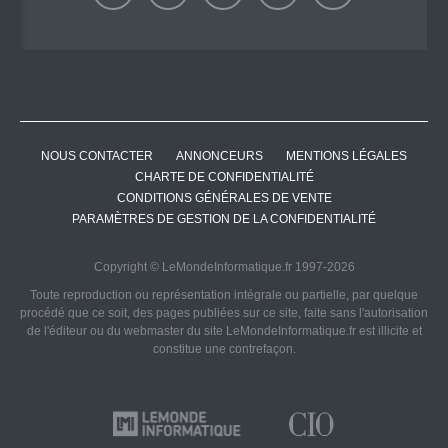
NOUS CONTACTER
ANNONCEURS
MENTIONS LÉGALES
CHARTE DE CONFIDENTIALITÉ
CONDITIONS GÉNÉRALES DE VENTE
PARAMÈTRES DE GESTION DE LA CONFIDENTIALITÉ
Copyright © LeMondeInformatique.fr 1997-2026
Toute reproduction ou représentation intégrale ou partielle, par quelque
procédé que ce soit, des pages publiées sur ce site, faite sans l'autorisation
de l'éditeur ou du webmaster du site LeMondeInformatique.fr est illicite et
constitue une contrefaçon.