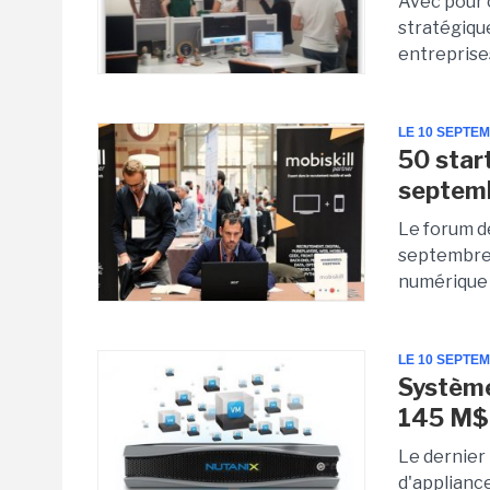
Avec pour 
stratégiqu
entreprises
LE 10 SEPTE
50 star
septem
Le forum d
septembre 
numérique 
LE 10 SEPTE
Système
145 M$
Le dernier 
d'applianc