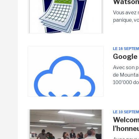
Watson 
Vous avez 
panique, vo
LE 16 SEPTE
Google 
Avec son p
de Mountai
100'000 dol
LE 10 SEPTE
Welcome
l'honne