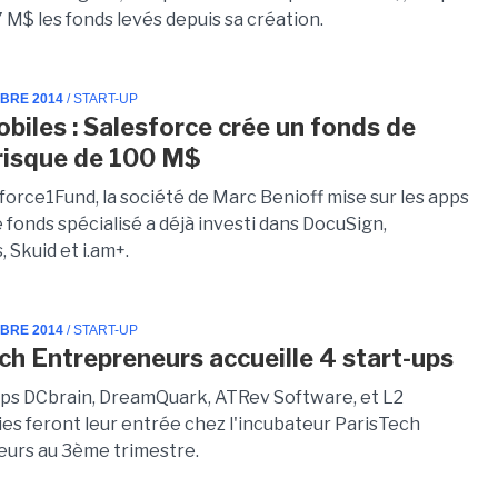
 M$ les fonds levés depuis sa création.
MBRE 2014
/ START-UP
biles : Salesforce crée un fonds de
 risque de 100 M$
force1Fund, la société de Marc Benioff mise sur les apps
 fonds spécialisé a déjà investi dans DocuSign,
, Skuid et i.am+.
MBRE 2014
/ START-UP
ch Entrepreneurs accueille 4 start-ups
ups DCbrain, DreamQuark, ATRev Software, et L2
es feront leur entrée chez l'incubateur ParisTech
urs au 3ème trimestre.