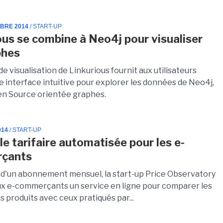
MBRE 2014
/ START-UP
ous se combine à Neo4j pour visualiser
phes
 de visualisation de Linkurious fournit aux utilisateurs
e interface intuitive pour explorer les données de Neo4j,
en Source orientée graphes.
014
/ START-UP
le tarifaire automatisée pour les e-
çants
e d'un abonnement mensuel, la start-up Price Observatory
x e-commerçants un service en ligne pour comparer les
rs produits avec ceux pratiqués par...