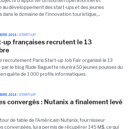
objectif d'apporter un soutien opérationnel et
e au développement des start-ups et des jeunes
 dans le domaine de l'innovation touristique,...
MBRE 2014
/ START-UP
t-up françaises recrutent le 13
bre
e recrutement Paris Start-up Job Fair organisé le 13
par le blog Rude Baguette réunira 50 jeunes pousses du
en quête de 1 000 profils informatiques.
MBRE 2014
/ START-UP
s convergés : Nutanix a finalement levé
tour de table de l'Américain Nutanix, fournisseur
es convergées, lui a permis de récupérer 145 M$, ce qui