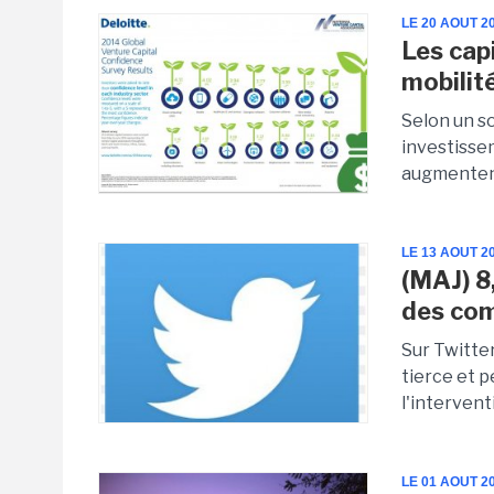
LE 20 AOUT 2
Les capi
mobilité
Selon un so
investisse
augmentent 
LE 13 AOUT 2
(MAJ) 8
des co
Sur Twitte
tierce et 
l'interventi
LE 01 AOUT 2