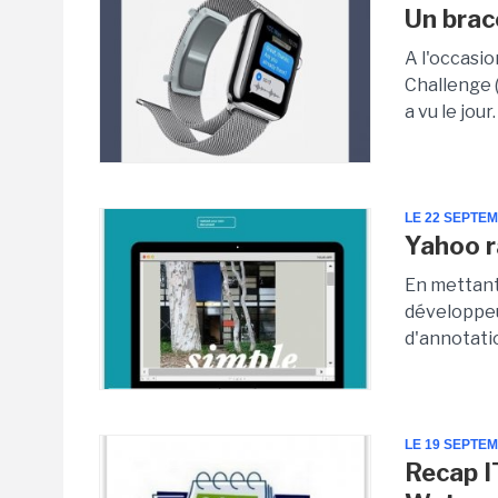
Un brac
A l'occasio
Challenge (
a vu le jour
LE 22 SEPTE
Yahoo r
En mettant
développeu
d'annotati
LE 19 SEPTE
Recap I