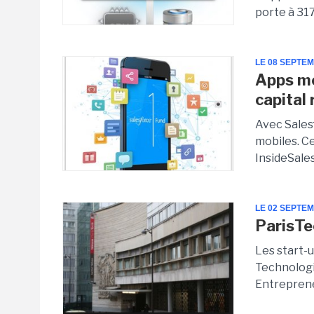
porte à 317
LE 08 SEPTE
Apps mo
capital
Avec Sales
mobiles. Ce
InsideSales
LE 02 SEPTE
ParisTe
Les start-
Technologi
Entreprene