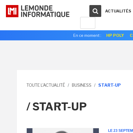
ACTUALITÉS
En ce moment :
HP POLY
C
TOUTE L'ACTUALITÉ
/
BUSINESS
/
START-UP
/ START-UP
LE 23 SEPTE