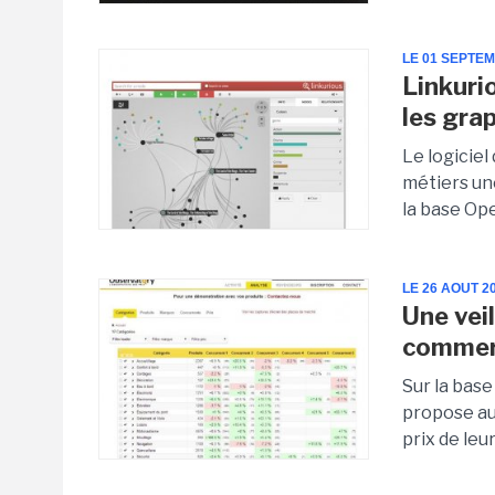
LE 01 SEPTE
Linkuri
les gra
Le logiciel
métiers un
la base Op
LE 26 AOUT 2
Une veil
commer
Sur la bas
propose au
prix de leu