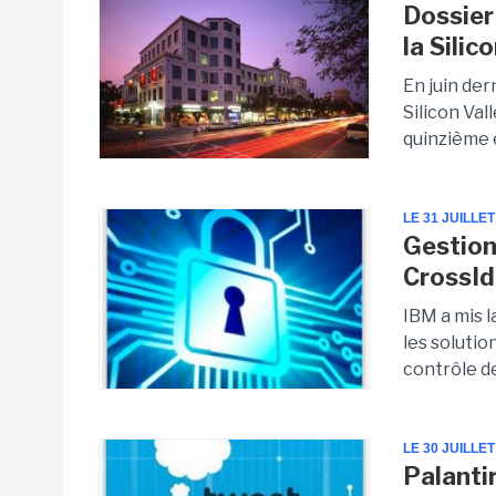
Dossier
la Silic
En juin der
Silicon Val
quinzième é
LE 31 JUILLET
Gestion
CrossI
IBM a mis l
les solutio
contrôle de
LE 30 JUILLET
Palantir