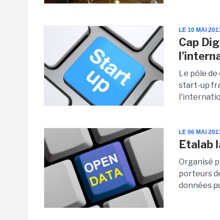
LE 10 MAI 201
Cap Dig
l'intern
Le pôle de 
start-up f
l'internati
LE 06 MAI 201
Etalab 
Organisé p
porteurs de
données pu