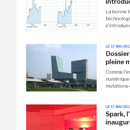
introdu
La bonne t
technologiq
s'introduir
LE 17 MAI 201
Dossier 
pleine 
Comme l'in
numérique 
mutations 
LE 17 MAI 201
Spark, 
inaugur