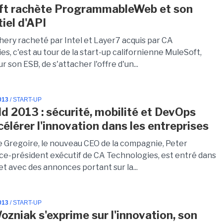
ft rachète ProgrammableWeb et son
iel d'API
ery racheté par Intel et Layer7 acquis par CA
s, c'est au tour de la start-up californienne MuleSoft,
 son ESB, de s'attacher l'offre d'un...
013
/ START-UP
d 2013 : sécurité, mobilité et DevOps
célérer l'innovation dans les entreprises
 Gregoire, le nouveau CEO de la compagnie, Peter
vice-président exécutif de CA Technologies, est entré dans
ujet avec des annonces portant sur la...
013
/ START-UP
ozniak s'exprime sur l'innovation, son