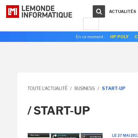
ACTUALITÉS
En ce moment :
HP POLY
C
TOUTE L'ACTUALITÉ
/
BUSINESS
/
START-UP
/ START-UP
LE 27 MAI 201