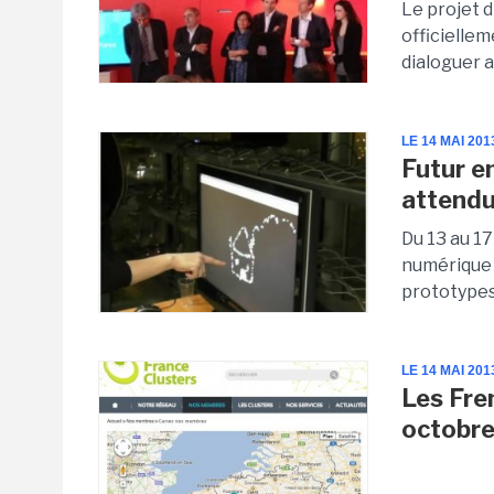
Le projet d
officielle
dialoguer a
LE 14 MAI 201
Futur e
attendu
Du 13 au 17
numérique p
prototypes 
LE 14 MAI 201
Les Fre
octobre 