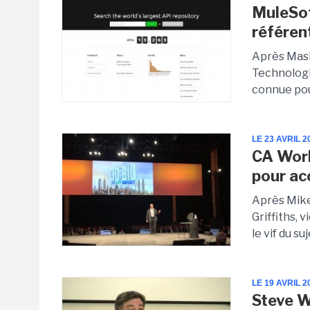
MuleSo
référent
Après Mash
Technologie
connue pour
LE 23 AVRIL 2
CA Worl
pour ac
Après Mike
Griffiths, 
le vif du s
LE 19 AVRIL 2
Steve W