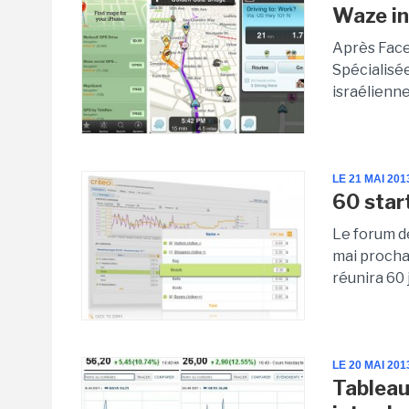
Waze in
Après Face
Spécialisé
israélienne
LE 21 MAI 201
60 star
Le forum d
mai procha
réunira 60
LE 20 MAI 201
Tableau