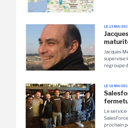
LE 13 MAI 201
Jacques
maturit
Jacques Me
supervise l
regroupe de
LE 10 MAI 201
Salesfo
fermetu
Le service 
SalesForce
prochain p