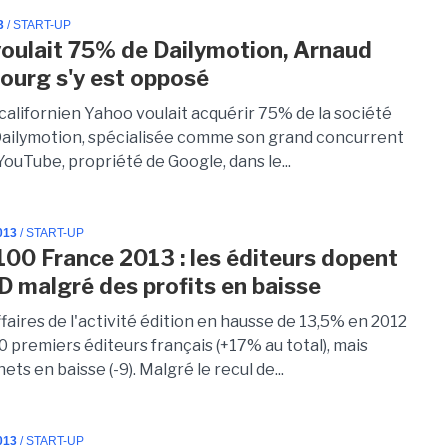
3
/ START-UP
oulait 75% de Dailymotion, Arnaud
urg s'y est opposé
californien Yahoo voulait acquérir 75% de la société
Dailymotion, spécialisée comme son grand concurrent
ouTube, propriété de Google, dans le...
013
/ START-UP
 100 France 2013 : les éditeurs dopent
D malgré des profits en baisse
ffaires de l'activité édition en hausse de 13,5% en 2012
0 premiers éditeurs français (+17% au total), mais
ets en baisse (-9). Malgré le recul de...
013
/ START-UP