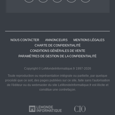
NOUS CONTACTER
ANNONCEURS
MENTIONS LÉGALES
CHARTE DE CONFIDENTIALITÉ
CONDITIONS GÉNÉRALES DE VENTE
PARAMÈTRES DE GESTION DE LA CONFIDENTIALITÉ
Copyright © LeMondeInformatique.fr 1997-2026
Toute reproduction ou représentation intégrale ou partielle, par quelque
procédé que ce soit, des pages publiées sur ce site, faite sans l'autorisation
de l'éditeur ou du webmaster du site LeMondeInformatique.fr est illicite et
constitue une contrefaçon.