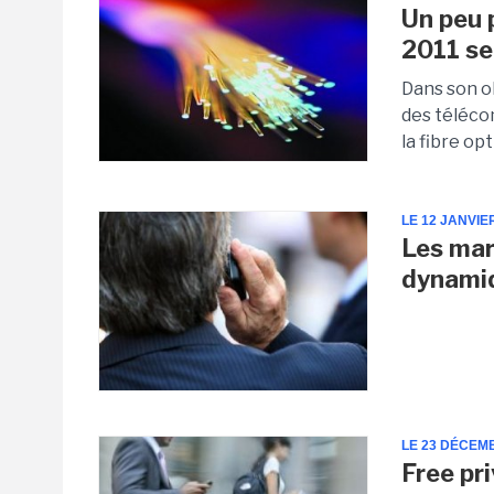
Un peu 
2011 se
Dans son ob
des téléco
la fibre op
LE 12 JANVIE
Les mar
dynamiq
LE 23 DÉCEM
Free pr