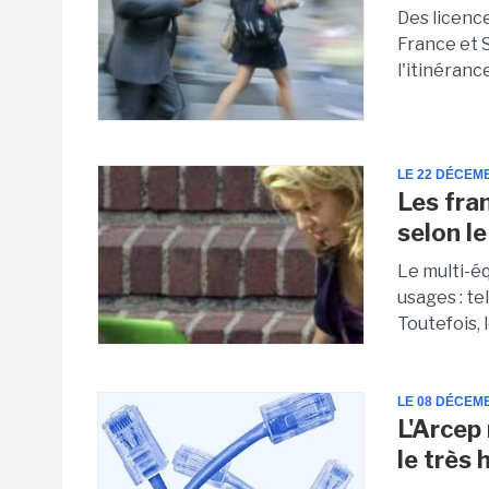
Des licenc
France et S
l'itinéranc
LE 22 DÉCEM
Les fra
selon l
Le multi-éq
usages : te
Toutefois, 
LE 08 DÉCEM
L'Arcep 
le très 