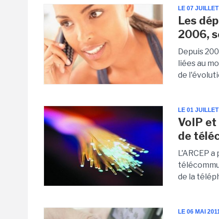
LE 07 JUILLET
Les dép
2006, s
Depuis 200
liées au m
de l'évolut
LE 01 JUILLET
VoIP et
de télé
L'ARCEP a 
télécommun
de la téléph
LE 06 MAI 201