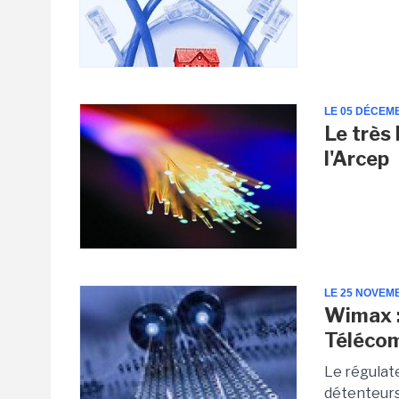
LE 05 DÉCEM
Le très
l'Arcep
LE 25 NOVEM
Wimax :
Télécom
Le régulat
détenteurs 