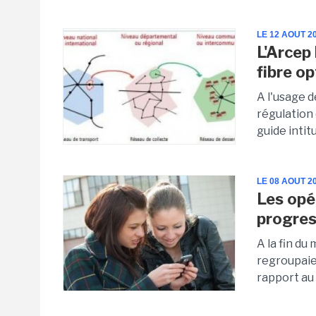
LE 12 AOUT 2
L'Arcep 
fibre o
A l'usage d
régulation
guide intit
LE 08 AOUT 2
Les opé
progres
A la fin du
regroupaie
rapport au 