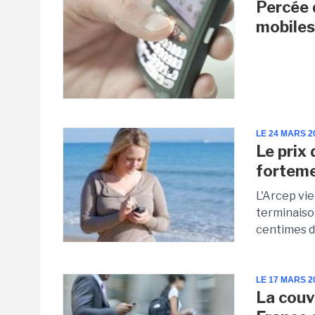
Percée 
mobiles
LE 24 MARS 2
Le prix
fortem
L'Arcep vie
terminaison
centimes d'
LE 17 MARS 2
La couv