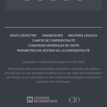
NOUS CONTACTER
ANNONCEURS
MENTIONS LÉGALES
CHARTE DE CONFIDENTIALITÉ
CONDITIONS GÉNÉRALES DE VENTE
PARAMÈTRES DE GESTION DE LA CONFIDENTIALITÉ
Copyright © LeMondeInformatique.fr 1997-2026
Toute reproduction ou représentation intégrale ou partielle, par quelque
procédé que ce soit, des pages publiées sur ce site, faite sans l'autorisation
de l'éditeur ou du webmaster du site LeMondeInformatique.fr est illicite et
constitue une contrefaçon.