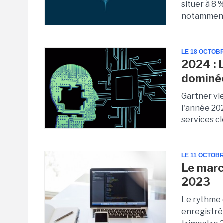
situer à 8 
notamment 
LE 18 OCTOB
2024 : 
dominée
Gartner vie
l'année 202
services clo
LE 11 OCTOBR
Le marc
2023
Le rythme d
enregistré