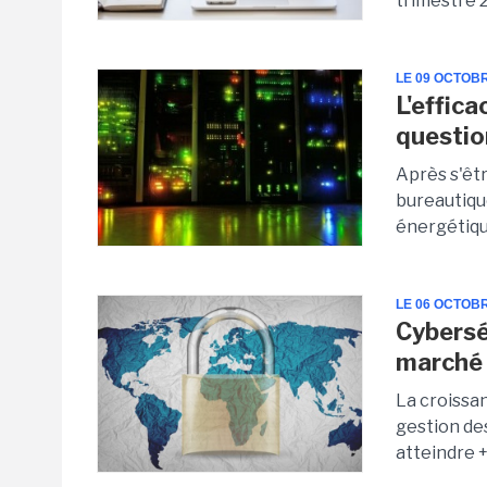
trimestre 2
LE 09 OCTOB
L'effic
questio
Après s'êt
bureautique
énergétique
LE 06 OCTOB
Cybersé
marché
La croissa
gestion de
atteindre +