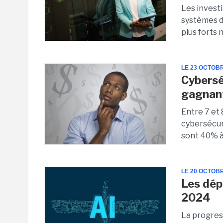
Les invest
systèmes d'
plus forts 
LE 23 OCTOB
Cybersé
gagnant
Entre 7 et 
cybersécuri
sont 40% à 
LE 20 OCTOB
Les dép
2024
La progres