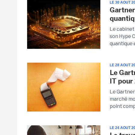
LE 30 AOUT 2
Gartner
quantiq
Le cabinet 
son Hype C
quantique 
LE 28 AOUT 2
Le Gart
IT pour
Le Gartner
marché mon
point compa
LE 24 AOUT 2