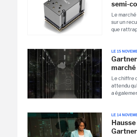
semi-c
Le marché 
sur un recu
que rattra
LE 15 NOVEM
Gartner 
marché 
Le chiffre 
attendu qu
a également
LE 14 NOVEM
Hausse 
Gartner