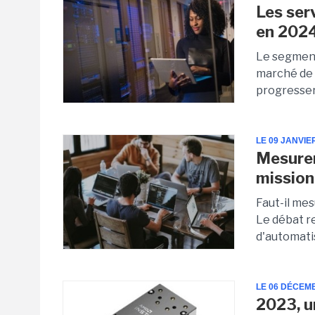
Les ser
en 202
Le segment
marché de 
progresser 
LE 09 JANVIE
Mesurer
mission
Faut-il mes
Le débat r
d'automatis
LE 06 DÉCEM
2023, u