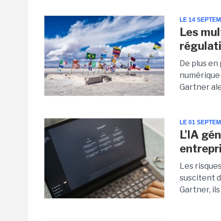
LE 14 SEPTE
Les mul
régulat
De plus en
numérique 
Gartner ale
LE 01 SEPTE
L'IA gén
entrepr
Les risques
suscitent d
Gartner, il