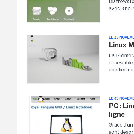
Distrowatch
avec 3 nou
LE 23 NOVEM
Linux M
La 14ème v
accessible
amélioratio
LE 05 NOVEM
PC : Li
ligne
Grâce à un
sont désor