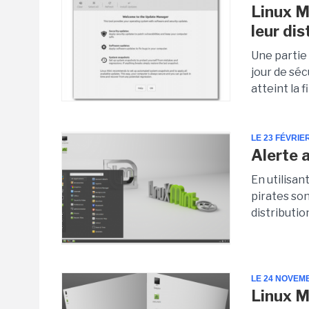
Linux Mi
leur dis
Une partie 
jour de séc
atteint la f
LE 23 FÉVRIE
Alerte 
En utilisan
pirates so
distributio
LE 24 NOVEM
Linux M