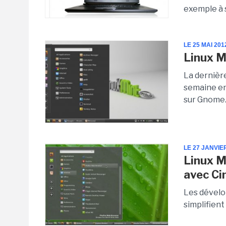
exemple à 
LE 25 MAI 201
Linux M
La dernière
semaine en
sur Gnome
LE 27 JANVIE
Linux Mi
avec C
Les dévelop
simplifien