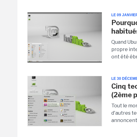
LE 09 JANVIE
Pourquo
habitué
Quand Ubun
propre inte
ont été ébr
LE 30 DÉCEM
Cinq te
(2ème p
Tout le mon
d'autres t
annoncent 