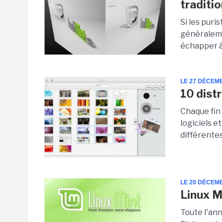
traditio
Si les puri
généraleme
échapper à 
LE 27 DÉCEM
10 dist
Chaque fin 
logiciels e
différentes
LE 20 DÉCEM
Linux Mi
Toute l'an