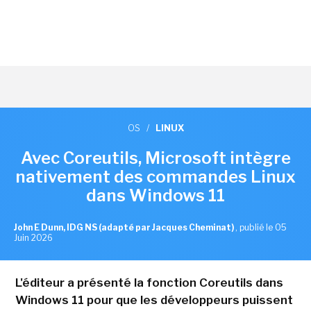
OS
/
LINUX
Avec Coreutils, Microsoft intègre
nativement des commandes Linux
dans Windows 11
John E Dunn, IDG NS (adapté par Jacques Cheminat)
,
publié le 05
Juin 2026
L'éditeur a présenté la fonction Coreutils dans
Windows 11 pour que les développeurs puissent