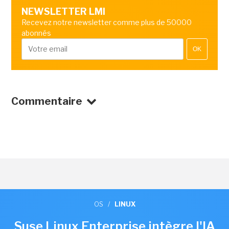
NEWSLETTER LMI
Recevez notre newsletter comme plus de 50000
abonnés
OK
Commentaire
OS
/
LINUX
Suse Linux Enterprise intègre l'IA