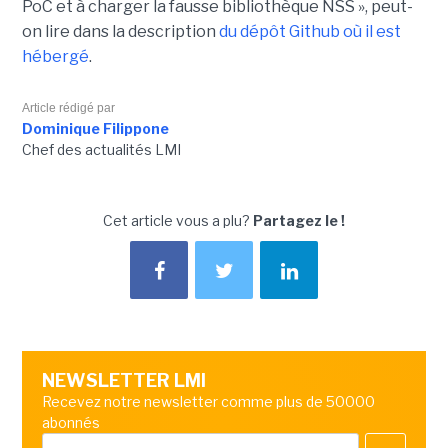
PoC et à charger la fausse bibliothèque NSS », peut-
on lire dans la description
du dépôt Github où il est
hébergé
.
Article rédigé par
Dominique Filippone
Chef des actualités LMI
Cet article vous a plu?
Partagez le !
NEWSLETTER LMI
Recevez notre newsletter comme plus de 50000
abonnés