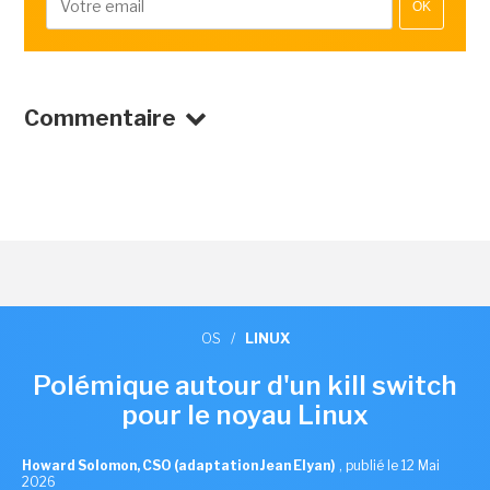
OK
Commentaire
OS
/
LINUX
Polémique autour d'un kill switch
pour le noyau Linux
Howard Solomon, CSO (adaptation Jean Elyan)
,
publié le 12 Mai
2026