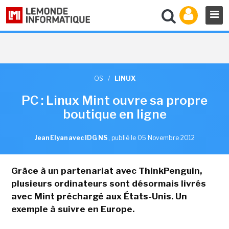
OS
/
LINUX
PC : Linux Mint ouvre sa propre
boutique en ligne
Jean Elyan avec IDG NS
,
publié le 05 Novembre 2012
Grâce à un partenariat avec ThinkPenguin,
plusieurs ordinateurs sont désormais livrés
avec Mint préchargé aux États-Unis. Un
exemple à suivre en Europe.