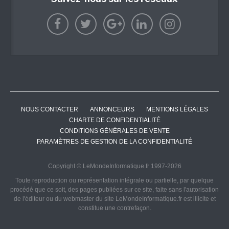
NOUS CONTACTER
ANNONCEURS
MENTIONS LÉGALES
CHARTE DE CONFIDENTIALITÉ
CONDITIONS GÉNÉRALES DE VENTE
PARAMÈTRES DE GESTION DE LA CONFIDENTIALITÉ
Copyright © LeMondeInformatique.fr 1997-2026
Toute reproduction ou représentation intégrale ou partielle, par quelque
procédé que ce soit, des pages publiées sur ce site, faite sans l'autorisation
de l'éditeur ou du webmaster du site LeMondeInformatique.fr est illicite et
constitue une contrefaçon.