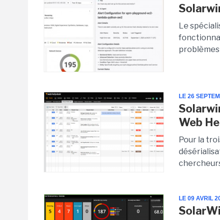
Solarwi
Le spéciali
fonctionnal
problèmes 
LE 26 SEPTE
Solarwi
Web He
Pour la tro
désérialisa
chercheurs 
LE 09 AVRIL 2
SolarWi