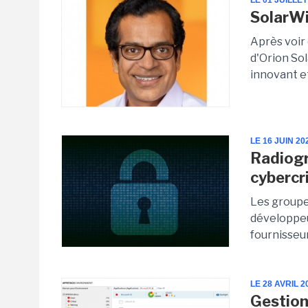
LE 01 JUILLET
SolarWi
Après voir
d'Orion So
innovant et
LE 16 JUIN 20
Radiogr
cybercr
Les groupe
développeur
fournisseu
LE 28 AVRIL 2
Gestion