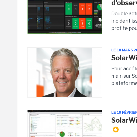
d'observ
Double actu
incident is
profite pou
LE 10 MARS 2
SolarWi
Pour accél
main sur Sq
plateforme
LE 10 FÉVRIE
SolarWi