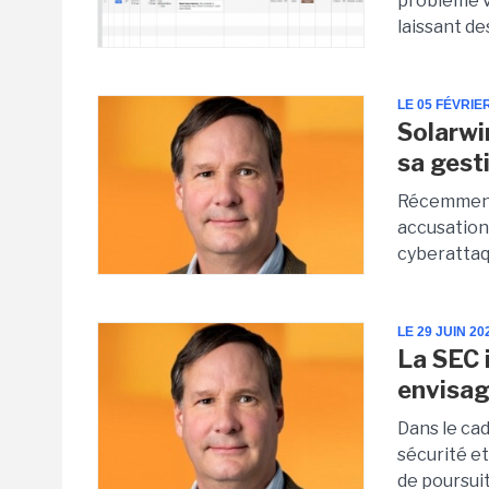
problème v
laissant de
LE 05 FÉVRIE
Solarwi
sa gest
Récemment,
accusation
cyberattaq
LE 29 JUIN 20
La SEC 
envisag
Dans le cad
sécurité et
de poursuit