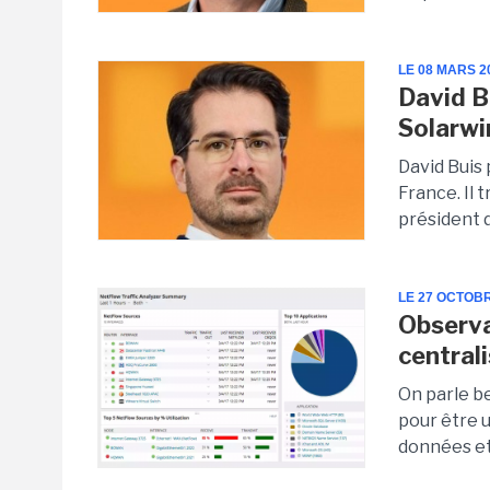
LE 08 MARS 2
David B
Solarwi
David Buis
France. Il 
président 
LE 27 OCTOB
Observa
central
On parle be
pour être ut
données et