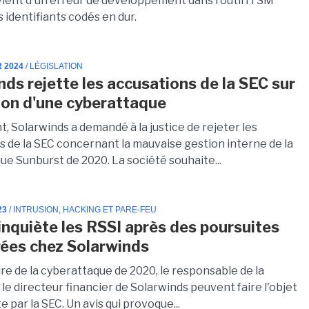
ient d'un erreur de développement dans l'outil ITSM
s identifiants codés en dur.
R 2024
/ LÉGISLATION
nds rejette les accusations de la SEC sur
ion d'une cyberattaque
 Solarwinds a demandé à la justice de rejeter les
s de la SEC concernant la mauvaise gestion interne de la
ue Sunburst de 2020. La société souhaite...
23
/ INTRUSION, HACKING ET PARE-FEU
inquiète les RSSI après des poursuites
ées chez Solarwinds
re de la cyberattaque de 2020, le responsable de la
 le directeur financier de Solarwinds peuvent faire l'objet
e par la SEC. Un avis qui provoque...