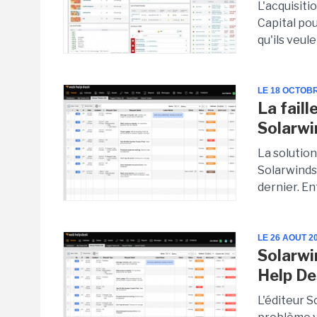
L'acquisit
Capital pou
qu'ils veule
LE 18 OCTOB
La fail
Solarwi
La solutio
Solarwinds 
dernier. En
LE 26 AOUT 2
Solarwi
Help D
L'éditeur 