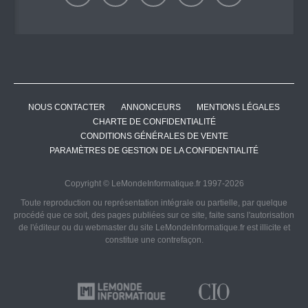
NOUS CONTACTER
ANNONCEURS
MENTIONS LÉGALES
CHARTE DE CONFIDENTIALITÉ
CONDITIONS GÉNÉRALES DE VENTE
PARAMÈTRES DE GESTION DE LA CONFIDENTIALITÉ
Copyright © LeMondeInformatique.fr 1997-2026
Toute reproduction ou représentation intégrale ou partielle, par quelque
procédé que ce soit, des pages publiées sur ce site, faite sans l'autorisation
de l'éditeur ou du webmaster du site LeMondeInformatique.fr est illicite et
constitue une contrefaçon.