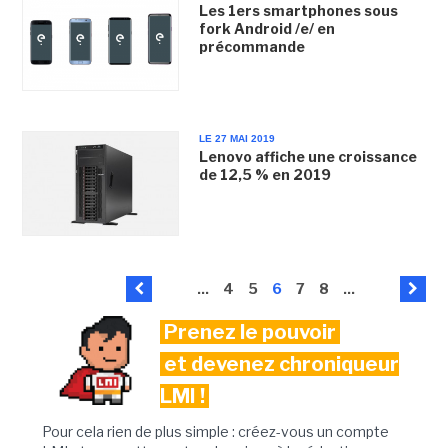
Les 1ers smartphones sous
fork Android /e/ en
précommande
LE 27 MAI 2019
Lenovo affiche une croissance
de 12,5 % en 2019
...
4
5
6
7
8
...
Prenez le pouvoir
et devenez chroniqueur
LMI !
Pour cela rien de plus simple : créez-vous un compte