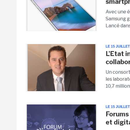
smartph
Avec une é
Samsung gri
Lancé dans 
LE 15 JUILLET
L'Etat 
collabo
Un consort
les laborat
10,7 millions
LE 15 JUILLET
Forums 
et digit