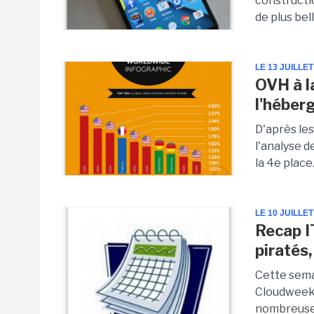
constructi
de plus bell
LE 13 JUILLET
OVH à l
l'héber
D'après les
l'analyse 
la 4e place.
LE 10 JUILLET
Recap I
piratés
Cette sema
Cloudweek q
nombreuses