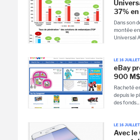
Univers
37% en 
Dans son d
montée en 
Universal An
LE 16 JUILLET
eBay pr
900 M
Racheté en
depuis le p
des fonds...
LE 16 JUILLET
Avec le