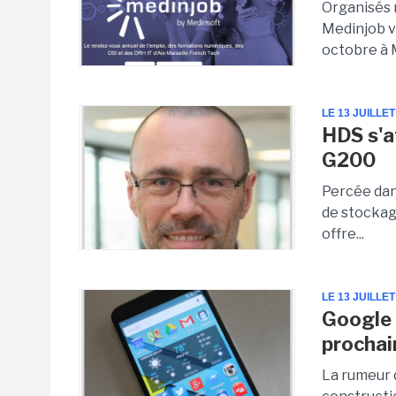
Organisés 
Medinjob v
octobre à M
LE 13 JUILLET
HDS s'a
G200
Percée dans
de stockage
offre...
LE 13 JUILLET
Google 
prochai
La rumeur 