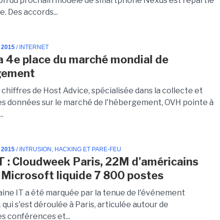
on du prochain modèle de smartphone Nexus est repartie
e. Des accords...
 2015
/ INTERNET
a 4e place du marché mondial de
gement
 chiffres de Host Advice, spécialisée dans la collecte et
des données sur le marché de l'hébergement, OVH pointe à
..
 2015
/ INTRUSION, HACKING ET PARE-FEU
T : Cloudweek Paris, 22M d'américains
, Microsoft liquide 7 800 postes
ine IT a été marquée par la tenue de l'événement
ui s'est déroulée à Paris, articulée autour de
 conférences et...