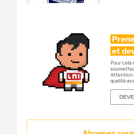
Prene
et de
Pour cela 
soumettez 
Attention 
qualité av
DEVE
Abonnez-vous 