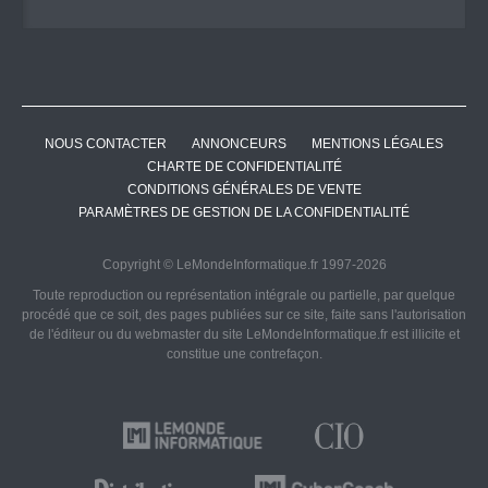
NOUS CONTACTER
ANNONCEURS
MENTIONS LÉGALES
CHARTE DE CONFIDENTIALITÉ
CONDITIONS GÉNÉRALES DE VENTE
PARAMÈTRES DE GESTION DE LA CONFIDENTIALITÉ
Copyright © LeMondeInformatique.fr 1997-2026
Toute reproduction ou représentation intégrale ou partielle, par quelque
procédé que ce soit, des pages publiées sur ce site, faite sans l'autorisation
de l'éditeur ou du webmaster du site LeMondeInformatique.fr est illicite et
constitue une contrefaçon.