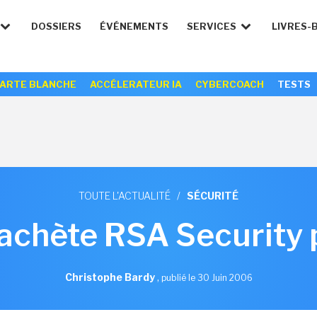
DOSSIERS
ÉVÉNEMENTS
SERVICES
LIVRES-
ARTE BLANCHE
ACCÉLERATEUR IA
CYBERCOACH
TESTS
TOUTE L'ACTUALITÉ
/
SÉCURITÉ
achète RSA Security 
Christophe Bardy
,
publié le 30 Juin 2006