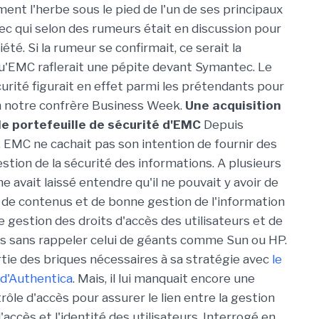
ent l'herbe sous le pied de l'un de ses principaux
ec qui selon des rumeurs était en discussion pour
iété. Si la rumeur se confirmait, ce serait la
u'EMC raflerait une pépite devant Symantec. Le
curité figurait en effet parmi les prétendants pour
 notre confrère Business Week.
Une acquisition
le portefeuille de sécurité d'EMC
Depuis
, EMC ne cachait pas son intention de fournir des
stion de la sécurité des informations. A plusieurs
rme avait laissé entendre qu'il ne pouvait y avoir de
de contenus et de bonne gestion de l'information
 gestion des droits d'accès des utilisateurs et de
 pas sans rappeler celui de géants comme Sun ou HP.
tie des briques nécessaires à sa stratégie avec
le
 d'Authentica
. Mais, il lui manquait encore une
rôle d'accès pour assurer le lien entre la gestion
accès et l'identité des utilisateurs. Interrogé en