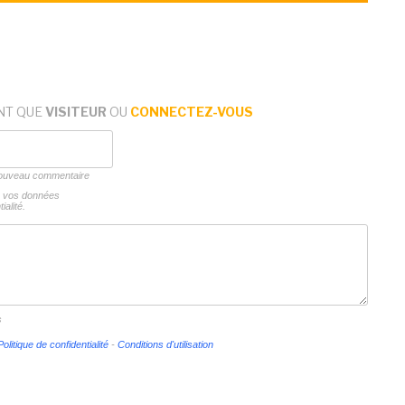
NT QUE
VISITEUR
OU
CONNECTEZ-VOUS
 nouveau commentaire
ns vos données
ialité.
s
Politique de confidentialité
-
Conditions d'utilisation