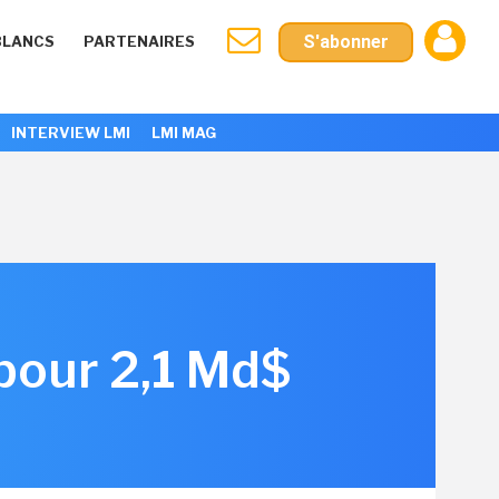
S'abonner
BLANCS
PARTENAIRES
INTERVIEW LMI
LMI MAG
pour 2,1 Md$