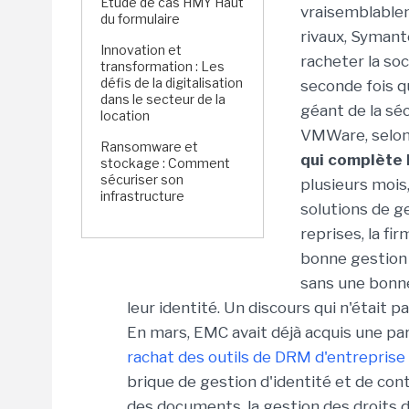
Étude de cas HMY Haut
vraisemblablem
du formulaire
rivaux, Symant
Innovation et
racheter la soc
transformation : Les
défis de la digitalisation
seconde fois q
dans le secteur de la
géant de la sé
location
VMWare, selon
Ransomware et
qui complète 
stockage : Comment
sécuriser son
plusieurs mois
infrastructure
solutions de ge
reprises, la fi
bonne gestion 
sans une bonne
leur identité. Un discours qui n'était
En mars, EMC avait déjà acquis une par
rachat des outils de DRM d'entreprise
brique de gestion d'identité et de cont
des documents, la gestion des droits d'