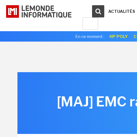
ACTUALITÉS
En ce moment :
HP POLY
C
[MAJ] EMC r