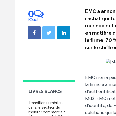
EMC a annonc
0
rachat qui fou
Réaction
manquaient e
en matière d
la firme, 70 
sur le chiffr
EMC n'en a pas 
la firme a anno
d'authentificat
LIVRES BLANCS
Md$, EMC met l
Transition numérique
d'identité, de 
dans le secteur du
mobilier commercial :
solutions qui lu