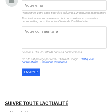
Renseignez votre email pour être prévenu d'un nouveau commentaire
Pour tout savoir sur la manière dont nous traitons vos données
personnelles, consultez notre
Charte de Confidentialité.
Le code HTML est interdit dans les commentaires
Ce site est protégé par reCAPTCHA et Google -
Politique de
confidentialité
-
Conditions d'utilisation
SUIVRE TOUTE L'ACTUALITÉ