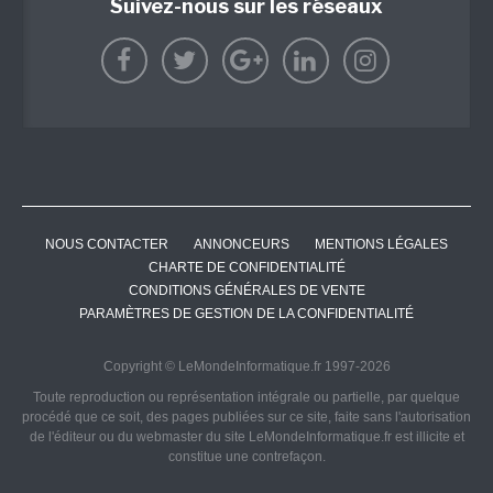
Suivez-nous sur les réseaux
NOUS CONTACTER
ANNONCEURS
MENTIONS LÉGALES
CHARTE DE CONFIDENTIALITÉ
CONDITIONS GÉNÉRALES DE VENTE
PARAMÈTRES DE GESTION DE LA CONFIDENTIALITÉ
Copyright © LeMondeInformatique.fr 1997-2026
Toute reproduction ou représentation intégrale ou partielle, par quelque
procédé que ce soit, des pages publiées sur ce site, faite sans l'autorisation
de l'éditeur ou du webmaster du site LeMondeInformatique.fr est illicite et
constitue une contrefaçon.