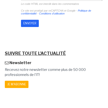
Le code HTML est interdit dans les commentaires
Ce site est protégé par reCAPTCHA et Google -
Politique de
confidentialité
-
Conditions d'utilisation
SUIVRE TOUTE L'ACTUALITÉ
Newsletter
Recevez notre newsletter comme plus de 50 000
professionnels de l'IT!
JE M'ABONNE