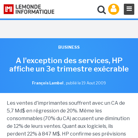
BUSINESS
A l'exception des services, HP
affiche un 3e trimestre exécrable
François Lambel
,
publié le 19 Aout 2009
Les ventes d'imprimantes souffrent avec un CA de
5,7 Md$ en régression de 20%. Même les
consommables (70% du CA) accusent une diminution
de 12% de leurs ventes. Quant aux logiciels, ils
perdent 22% à 847 M$. HP confirme ses prévisions