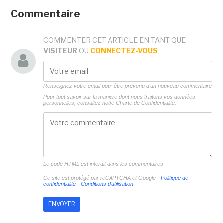
Commentaire
COMMENTER CET ARTICLE EN TANT QUE
VISITEUR
OU
CONNECTEZ-VOUS
Renseignez votre email pour être prévenu d'un nouveau commentaire
Pour tout savoir sur la manière dont nous traitons vos données
personnelles, consultez notre
Charte de Confidentialité.
Le code HTML est interdit dans les commentaires
Ce site est protégé par reCAPTCHA et Google -
Politique de
confidentialité
-
Conditions d'utilisation