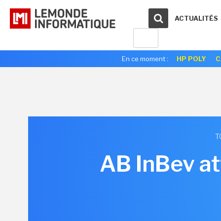
ACTUALITÉS
En ce moment :
HP POLY
C
T
AB InBev att