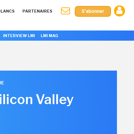
S'abonner
BLANCS
PARTENAIRES
INTERVIEW LMI
LMI MAG
UE
ilicon Valley