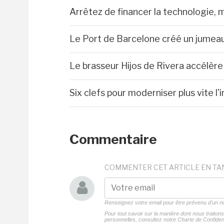
Arrêtez de financer la technologie, 
Le Port de Barcelone créé un jumea
Le brasseur Hijos de Rivera accélèr
Six clefs pour moderniser plus vite l'
Commentaire
COMMENTER CET ARTICLE EN TA
Renseignez votre email pour être prévenu d'un
Pour tout savoir sur la manière dont nous traito
personnelles, consultez notre
Charte de Confident