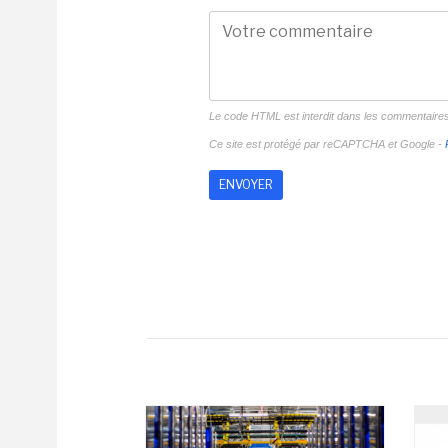
Le code HTML est interdit dans les commentaire
Ce site est protégé par reCAPTCHA et Google -