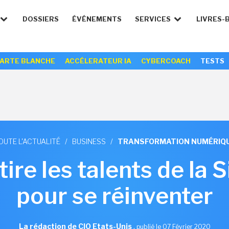
DOSSIERS
ÉVÉNEMENTS
SERVICES
LIVRES-
ARTE BLANCHE
ACCÉLERATEUR IA
CYBERCOACH
TESTS
OUTE L'ACTUALITÉ
/
BUSINESS
/
TRANSFORMATION NUMÉRIQ
ire les talents de la S
pour se réinventer
La rédaction de CIO Etats-Unis
,
publié le 07 Février 2020