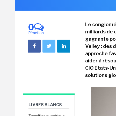
Le conglomér
0
milliards de 
Réaction
gagnante pour
Valley : des
approche fav
aider à résou
CIO Etats-Un
solutions gl
LIVRES BLANCS
Transition numérique