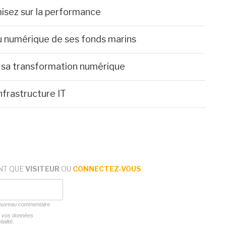
misez sur la performance
u numérique de ses fonds marins
e sa transformation numérique
infrastructure IT
NT QUE
VISITEUR
OU
CONNECTEZ-VOUS
 nouveau commentaire
ns vos données
ialité.