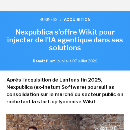
BUSINESS
/
ACQUISITION
Nexpublica s'offre Wikit pour
injecter de l'IA agentique dans ses
solutions
Benoît Huet
,
publié le 07 Juillet 2026
Après l'acquisition de Lanteas fin 2025,
Nexpublica (ex-Inetum Software) poursuit sa
consolidation sur le marché du secteur public en
rachetant la start-up lyonnaise Wikit.