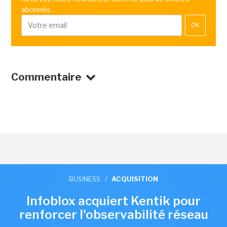
abonnés
OK
Commentaire
BUSINESS
/
ACQUISITION
Infoblox acquiert Kentik pour
renforcer l'observabilité réseau