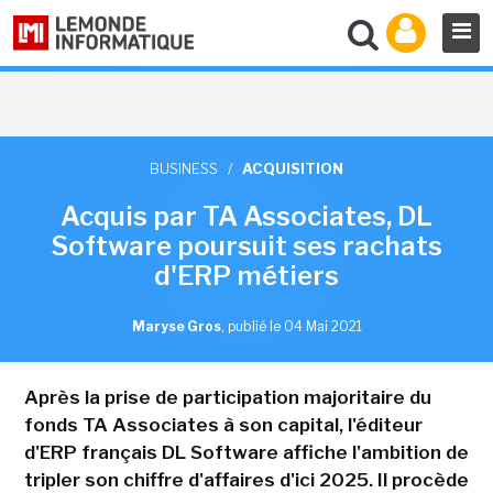
BUSINESS
/
ACQUISITION
Acquis par TA Associates, DL
Software poursuit ses rachats
d'ERP métiers
Maryse Gros
,
publié le 04 Mai 2021
Après la prise de participation majoritaire du
fonds TA Associates à son capital, l'éditeur
d'ERP français DL Software affiche l'ambition de
tripler son chiffre d'affaires d'ici 2025. Il procède