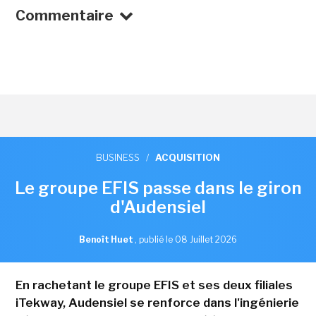
Commentaire
BUSINESS
/
ACQUISITION
Le groupe EFIS passe dans le giron
d'Audensiel
Benoît Huet
,
publié le 08 Juillet 2026
En rachetant le groupe EFIS et ses deux filiales
iTekway, Audensiel se renforce dans l'ingénierie