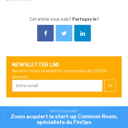
Cet article vous a plu?
Partagez le !
NEWSLETTER LMI
Recevez notre newsletter comme plus de 50000
abonnés
OK
ARTICLE SUIVANT
Commentaire
Zoom acquiert la start-up Common Room,
spécialiste du FinOps