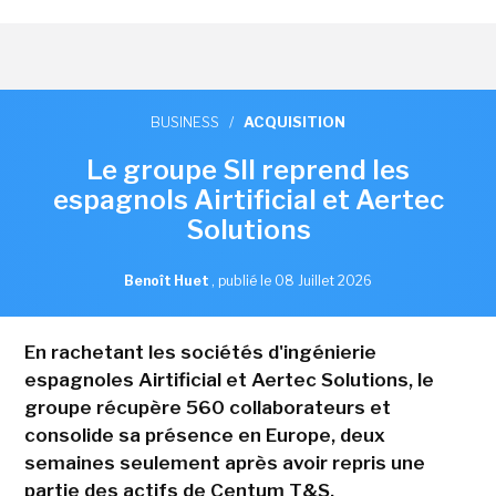
BUSINESS
/
ACQUISITION
Le groupe SII reprend les
espagnols Airtificial et Aertec
Solutions
Benoît Huet
,
publié le 08 Juillet 2026
En rachetant les sociétés d'ingénierie
espagnoles Airtificial et Aertec Solutions, le
groupe récupère 560 collaborateurs et
consolide sa présence en Europe, deux
semaines seulement après avoir repris une
partie des actifs de Centum T&S.