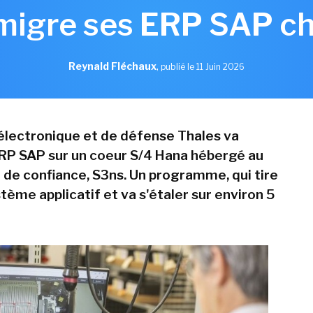
migre ses ERP SAP c
Reynald Fléchaux
,
publié le 11 Juin 2026
électronique et de défense Thales va
RP SAP sur un coeur S/4 Hana hébergé au
d de confiance, S3ns. Un programme, qui tire
tème applicatif et va s'étaler sur environ 5