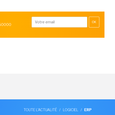
OK
 50000
TOUTE L'ACTUALITÉ
/
LOGICIEL
/
ERP