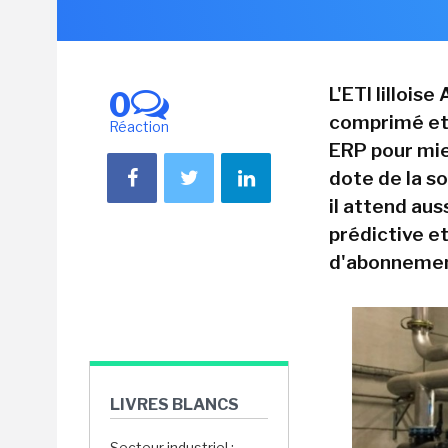
L'ETI lilloise
0
comprimé et a
Réaction
ERP pour mie
dote de la s
il attend au
prédictive 
d'abonnemen
LIVRES BLANCS
Secteur industriel :