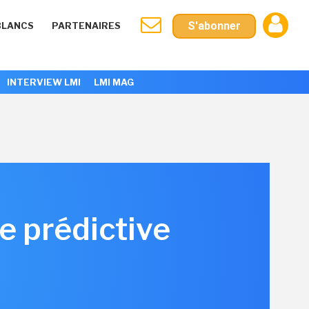
S'abonner
BLANCS
PARTENAIRES
INTERVIEW LMI
LMI MAG
ce prédictive