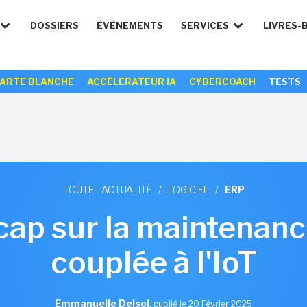
DOSSIERS
ÉVÉNEMENTS
SERVICES
LIVRES-
ARTE BLANCHE
ACCÉLERATEUR IA
CYBERCOACH
TESTS
TOUTE L'ACTUALITÉ
/
LOGICIEL
/
ERP
 cap sur la maintenan
couplée à l'IoT
Emmanuelle Delsol
,
publié le 20 Février 2025