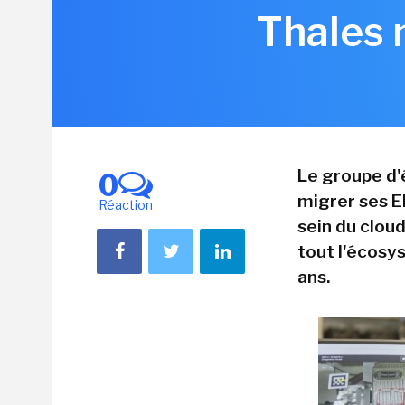
Thales 
Le groupe d'
0
migrer ses E
Réaction
sein du clou
tout l'écosys
ans.