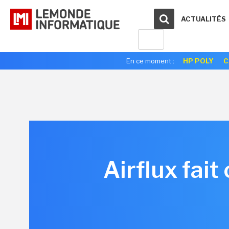
ACTUALITÉS
En ce moment :
HP POLY
C
Airflux fait