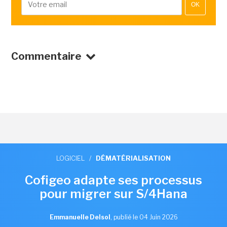
OK
Commentaire
LOGICIEL
/
DÉMATÉRIALISATION
Cofigeo adapte ses processus
pour migrer sur S/4Hana
Emmanuelle Delsol
,
publié le 04 Juin 2026