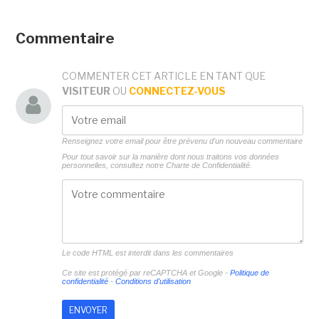
Commentaire
COMMENTER CET ARTICLE EN TANT QUE
VISITEUR
OU
CONNECTEZ-VOUS
Renseignez votre email pour être prévenu d'un nouveau commentaire
Pour tout savoir sur la manière dont nous traitons vos données
personnelles, consultez notre
Charte de Confidentialité.
Le code HTML est interdit dans les commentaires
Ce site est protégé par reCAPTCHA et Google -
Politique de
confidentialité
-
Conditions d'utilisation