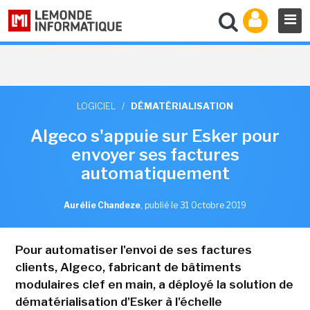
LOGICIEL
/
DÉMATÉRIALISATION
Algeco s'appuie sur Esker pour
envoyer ses factures
automatiquement
Aurélie Chandeze
,
publié le 31 Octobre 2019
Pour automatiser l'envoi de ses factures
clients, Algeco, fabricant de bâtiments
modulaires clef en main, a déployé la solution de
dématérialisation d'Esker à l'échelle