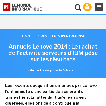
BUSINESS
/
RÉSULTATS D'ENTREPRISE
Annuels Lenovo 2014 : Le rachat
de l'activité serveurs d'IBM pèse
sur les résultats
Fabrice Alessi
,
publié le 22 Mai 2015
Les récentes acquisitions menées par Lenovo
l'ont amputé d'une partie de ses profits
trimestriels. En attendant qu'elles soient
digérées, elles ont déjà contribué à la