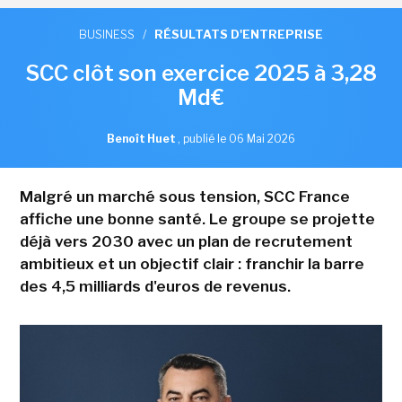
BUSINESS
/
RÉSULTATS D'ENTREPRISE
SCC clôt son exercice 2025 à 3,28
Md€
Benoît Huet
,
publié le 06 Mai 2026
Malgré un marché sous tension, SCC France
affiche une bonne santé. Le groupe se projette
déjà vers 2030 avec un plan de recrutement
ambitieux et un objectif clair : franchir la barre
des 4,5 milliards d'euros de revenus.