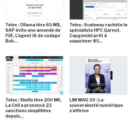
Telex : Ollama lève 65 M$,
Telex : Scaleway rachète le
SAP évite une amende de
spécialiste HPC Qarnot,
l'UE, L'agent IA de codage
Capgemini prêt à
Bob...
supprimer 85...
Telex : Skello lève 200 M€,
LMI MAG 30 : La
La Cnil a prononcé 23
souveraineté numérique
sanctions simplifiées
s'affirme
depuis...