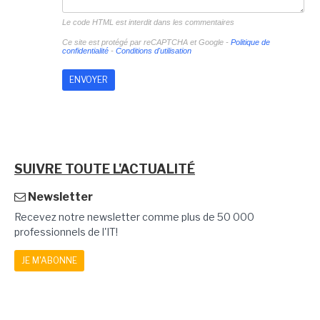
Le code HTML est interdit dans les commentaires
Ce site est protégé par reCAPTCHA et Google -
Politique de
confidentialité
-
Conditions d'utilisation
SUIVRE TOUTE L'ACTUALITÉ
Newsletter
Recevez notre newsletter comme plus de 50 000
professionnels de l'IT!
JE M'ABONNE