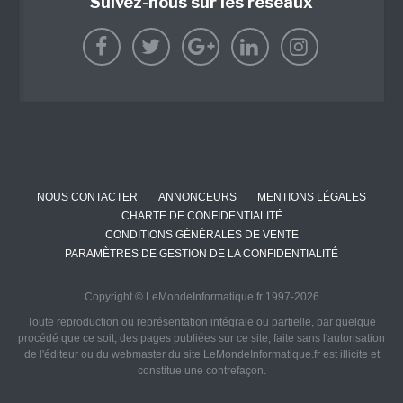
Suivez-nous sur les réseaux
NOUS CONTACTER
ANNONCEURS
MENTIONS LÉGALES
CHARTE DE CONFIDENTIALITÉ
CONDITIONS GÉNÉRALES DE VENTE
PARAMÈTRES DE GESTION DE LA CONFIDENTIALITÉ
Copyright © LeMondeInformatique.fr 1997-2026
Toute reproduction ou représentation intégrale ou partielle, par quelque
procédé que ce soit, des pages publiées sur ce site, faite sans l'autorisation
de l'éditeur ou du webmaster du site LeMondeInformatique.fr est illicite et
constitue une contrefaçon.