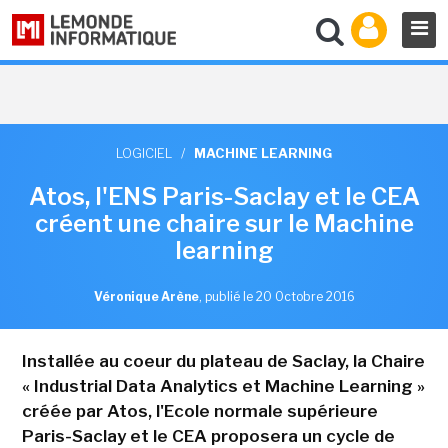
LOGICIEL
/
MACHINE LEARNING
Atos, l'ENS Paris-Saclay et le CEA
créent une chaire sur le Machine
learning
Véronique Arène
,
publié le 20 Octobre 2016
Installée au coeur du plateau de Saclay, la Chaire
« Industrial Data Analytics et Machine Learning »
créée par Atos, l'Ecole normale supérieure
Paris-Saclay et le CEA proposera un cycle de