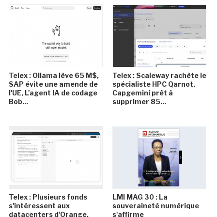
Telex : Ollama lève 65 M$,
Telex : Scaleway rachète le
SAP évite une amende de
spécialiste HPC Qarnot,
l'UE, L'agent IA de codage
Capgemini prêt à
Bob...
supprimer 85...
Telex : Plusieurs fonds
LMI MAG 30 : La
s'intéressent aux
souveraineté numérique
datacenters d'Orange,
s'affirme