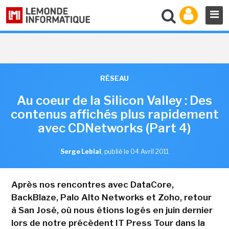
RÉSEAU
Au coeur de la Silicon Valley : Des
contenus affichés plus rapidement
avec CDNetworks (Part 4)
Serge Leblal
,
publié le 04 Avril 2011
Après nos rencontres avec DataCore,
BackBlaze, Palo Alto Networks et Zoho, retour
à San José, où nous étions logés en juin dernier
lors de notre précèdent IT Press Tour dans la