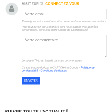
VISITEUR
OU
CONNECTEZ-VOUS
Renseignez votre email pour être prévenu d'un nouveau commentaire
Pour tout savoir sur la manière dont nous traitons vos données
personnelles, consultez notre
Charte de Confidentialité.
Le code HTML est interdit dans les commentaires
Ce site est protégé par reCAPTCHA et Google -
Politique de
confidentialité
-
Conditions d'utilisation
SUIVRE TOUTE L'ACTUALITÉ