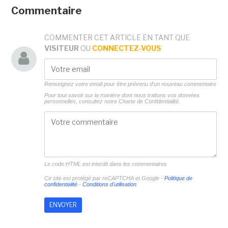
Commentaire
COMMENTER CET ARTICLE EN TANT QUE
VISITEUR
OU
CONNECTEZ-VOUS
Renseignez votre email pour être prévenu d'un nouveau commentaire
Pour tout savoir sur la manière dont nous traitons vos données
personnelles, consultez notre
Charte de Confidentialité.
Le code HTML est interdit dans les commentaires
Ce site est protégé par reCAPTCHA et Google -
Politique de
confidentialité
-
Conditions d'utilisation