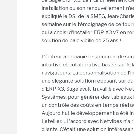
de Sage ERP X3. Le PGI un élément cle
installation ou son renouvellement n'e
expliqué le DSI de la SMEG, Jean-Charl
semaine sur le témoignage de ce fourn
qui a choisi d'installer ERP X3 v7 en 
solution de paie vieille de 25 ans !
L'éditeur a remanié l'ergonomie de son
intuitive et collaborative basée sur l
navigateurs. La personnalisation de l'i
une élégante solution reposant sur du 
d'ERP X3, Sage avait travaillé avec Ne
Systèmes, pour générer des tableaux b
un contrôle des coûts en temps réel a
Aujourd'hui, le développement a été int
Letellier. « L'accord avec Netvibes n'a 
clients. C'était une solution intéress