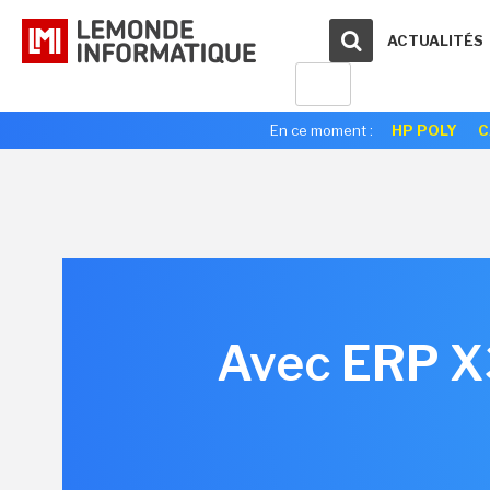
ACTUALITÉS
En ce moment :
HP POLY
C
Avec ERP X