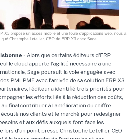
RP X3 propose un accès mobile et une foule d'applications web, nous a
liqué Christophe Letellier, CEO de ERP X3 chez Sage
Lisbonne -
Alors que certains éditeurs d'ERP
ul le cloud apporte l'agilité nécessaire à une
rnationale, Sage poursuit la voie engagée avec
des PMI-PME avec l'arrivée de sa solution ERP X3
artenaires, l'éditeur a identifié trois priorités pour
mpagner les efforts liés à la réduction des coûts,
u final contribuer à l'amélioration du chiffre
ns écouté nos clients et le marché pour redesigner
esoins et aux défis auxquels font face les
é lors d'un point presse Christophe Letellier, CEO