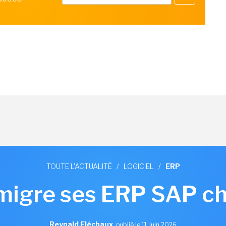
TOUTE L'ACTUALITÉ
/
LOGICIEL
/
ERP
migre ses ERP SAP c
Reynald Fléchaux
,
publié le 11 Juin 2026