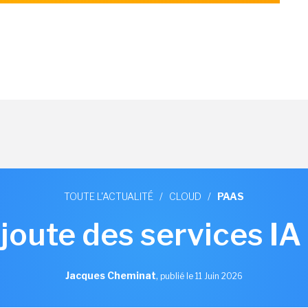
TOUTE L'ACTUALITÉ
/
CLOUD
/
PAAS
oute des services IA
Jacques Cheminat
,
publié le 11 Juin 2026