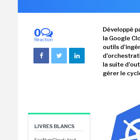
Développé pa
0
la Google Cl
Réaction
outils d'ingé
d'orchestrati
la suite d'ou
gérer le cycl
LIVRES BLANCS
SecNumCloud : tout