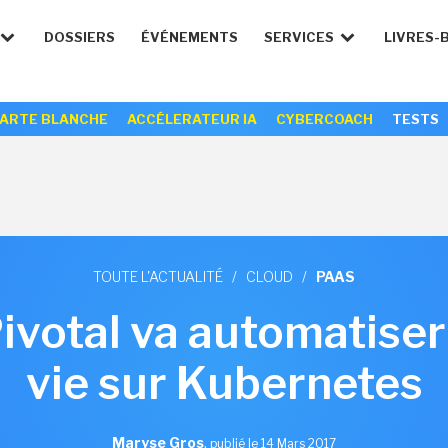
DOSSIERS
ÉVÉNEMENTS
SERVICES
LIVRES-
ARTE BLANCHE
ACCÉLERATEUR IA
CYBERCOACH
TESTS
TOUTE L'ACTUALITÉ
/
CLOUD
/
PAAS
ivotal va automatiser 
vie sur Kubernetes
Maryse Gros
,
publié le 14 Mars 2017