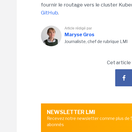
fournir le routage vers le cluster Kub
GitHub
.
Article rédigé par
Maryse Gros
Journaliste, chef de rubrique LMI
Cet article
NEWSLETTER LMI
Recevez notre newsletter comme plus de
abonnés