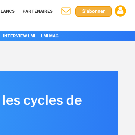
S'abonner
BLANCS
PARTENAIRES
INTERVIEW LMI
LMI MAG
les cycles de